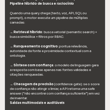
Pipeline híbrido de busca e raciocínio
Quando uma query chega (texto, voz, API, SQL ou 
prompt), o motor executa um pipeline de múltiplas 
camadas:
→ 
Retrieval
híbrido
: busca vetorial (semantic search) + 
busca simbólica + filtros por RBAC.
→ 
Ranqueamento
cognitivo
: pontua relevância, 
autoridade da fonte e proximidade contextual com a 
ontologia.
→ 
Síntese
com
confiança
: o modelo de linguagem gera 
a resposta com base apenas nas fontes validadas e 
citações ranqueadas.
→ 
Checagem
de
precisão
 (confidence gate): se o score 
de confiança não atingir o limiar, a API retorna uma safe 
answer (“não encontrei com confiança suficiente”) em vez 
de inventar.
Saídas multimodais e auditáveis