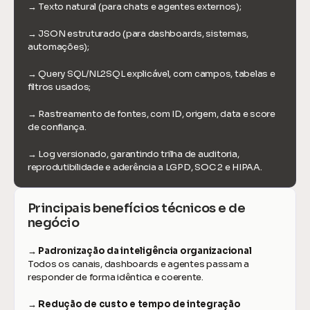
→ Texto natural (para chats e agentes externos);
→ JSON estruturado (para dashboards, sistemas, 
automações);
→ Query SQL/NL2SQL explicável, com campos, tabelas e 
filtros usados;
→ Rastreamento de fontes, com ID, origem, data e score 
de confiança.
→ Log versionado, garantindo trilha de auditoria, 
reprodutibilidade e aderência a LGPD, SOC 2 e HIPAA.
Principais benefícios técnicos e de 
negócio
→ Padronização da inteligência organizacional
Todos os canais, dashboards e agentes passam a 
responder de forma idêntica e coerente.
→ Redução de custo e tempo de integração