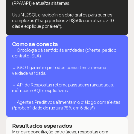
(RPA/API) e atualiza sistemas.
Usa NL2SQL e raciocínio sobre grafos para queries 
complexas (“traga pedidos > R$50k com atraso > 10 
dias e explique por área”).
Como se conecta
→ Ontologia dá sentido às entidades (cliente, pedido, 
contrato, SLA).
→ SSOT garante que todos consultem a mesma 
verdade validada.
→ API de Respostas retorna passagens ranqueadas, 
métricas e SQLs explicáveis.
→ Agentes Preditivos alimentam o diálogo com alertas 
(“probabilidade de ruptura 78% em 5 dias”).
Resultados esperados
Menos reconciliação entre áreas, respostas com 