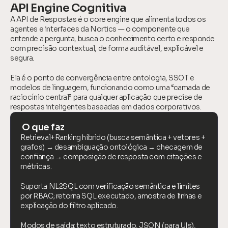
API Engine Cognitiva
A API de Respostas é o core engine que alimenta todos os 
agentes e interfaces da Nortics — o componente que 
entende a pergunta, busca o conhecimento certo e responde 
com precisão contextual, de forma auditável, explicável e 
segura.
Ela é o ponto de convergência entre ontologia, SSOT e 
modelos de linguagem, funcionando como uma “camada de 
raciocínio central” para qualquer aplicação que precise de 
respostas inteligentes baseadas em dados corporativos.
 O que faz
Retrieval+Ranking híbrido (busca semântica + vetores + 
grafos) → desambiguação ontológica → checagem de 
confiança → composição de resposta com citações e 
métricas.
Suporta NL2SQL com verificação semântica e limites 
por RBAC; retorna SQL executado, amostra de linhas e 
explicação do filtro aplicado.
Modos de saída: texto estruturado, JSON (para UIs), 