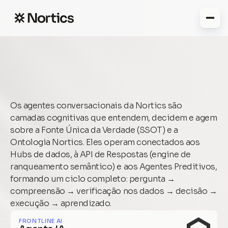
A
g
e
n
t
e
s
I
A
C
o
n
v
e
r
s
a
c
i
o
n
a
i
s
Os agentes conversacionais da Nortics são 
camadas cognitivas que entendem, decidem e agem 
sobre a Fonte Única da Verdade (SSOT) e a 
Ontologia Nortics. Eles operam conectados aos 
Hubs de dados, à API de Respostas (engine de 
ranqueamento semântico) e aos Agentes Preditivos, 
formando um ciclo completo: pergunta → 
compreensão → verificação nos dados → decisão → 
execução → aprendizado.
FRONTLINE AI