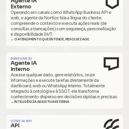
Agente IA
Externo
Operando em canais como WhatsApp Business API e 
web, o agente da Nortics fala a língua do cliente, 
compreende o contexto e executa ações reais (de 
consultas a transações) com segurança, personalização 
e disponibilidade 24/7.
→ O ATENDIMENTO QUE ENTENDE, RESOLVE E AGE.
BASELINE AI
Agente IA
Interno
Acesse qualquer dado, gere relatórios, cruze 
informações e execute tarefas diretamente da 
dashboard, web ou WhatsApp interno. Totalmente 
integrado à ontologia e à SSOT, ele transforma 
conhecimento disperso em decisões rápidas e precisas.
→ INTELIGÊNCIA ASSISTIVA INTERNA
CORE AI API
API