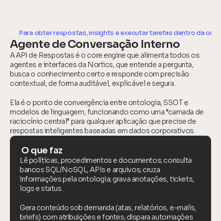
Para obter respostas, insights e executar tarefas dentro da org
Agente de Conversação Interno
A API de Respostas é o core engine que alimenta todos os 
agentes e interfaces da Nortics, que entende a pergunta, 
busca o conhecimento certo e responde com precisão 
contextual, de forma auditável, explicável e segura.
Ela é o ponto de convergência entre ontologia, SSOT e 
modelos de linguagem, funcionando como uma “camada de 
raciocínio central” para qualquer aplicação que precise de 
respostas inteligentes baseadas em dados corporativos.
 O que faz
Lê políticas, procedimentos e documentos; consulta 
bancos SQL/NoSQL, APIs e arquivos; cruza 
informações pela ontologia; grava anotações, tickets, 
logs e status.
Gera conteúdo sob demanda (atas, relatórios, e-mails, 
briefs) com atribuições e fontes; dispara automações 