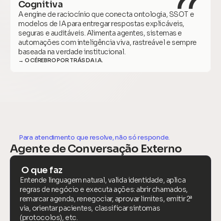
Cognitiva
A engine de raciocínio que conecta ontologia, SSOT e 
modelos de IA para entregar respostas explicáveis, 
seguras e auditáveis. Alimenta agentes, sistemas e 
automações com inteligência viva, rastreável e sempre 
baseada na verdade institucional.
→ O CÉREBRO POR TRÁS D
A I.A.
Para atendimento que resolve, não só responde.
Agente de Conversação Externo
 O que faz
Entende linguagem natural, valida identidade, aplica 
regras de negócio e executa ações: abrir chamados, 
remarcar agenda, renegociar, aprovar limites, emitir 2ª 
via, orientar pacientes, classificar sintomas 
(protocolos), etc.